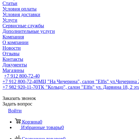
Статьи
Условия оплаты
Условия доставки
Услуги
Сервисные службы
Дополнительные услуги
Компания
О компании
Новости
Отзывы
Контакты
Документы
Магазины
+7 912 800-72-40
+7 912 800-72-40
МЦ "На Чичерина", салон "Elfis" ул.Чичерина 2
+7 982 920-11-70
ТК "Кольцо", салон "Elfis" ул. Дарвина 18, 2 э
Заказать звонок
Задать вопрос
Войти
Корзина
0
Избранные товары
0
Сравнение товаров
0