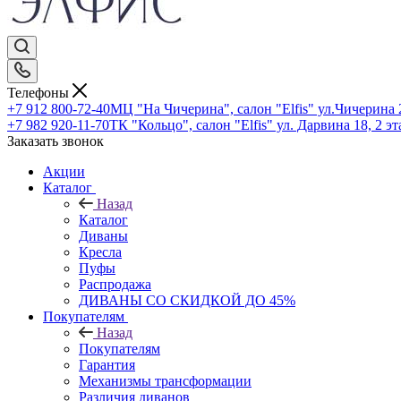
Телефоны
+7 912 800-72-40
МЦ "На Чичерина", салон "Elfis" ул.Чичерина 2
+7 982 920-11-70
ТК "Кольцо", салон "Elfis" ул. Дарвина 18, 2 э
Заказать звонок
Акции
Каталог
Назад
Каталог
Диваны
Кресла
Пуфы
Распродажа
ДИВАНЫ СО СКИДКОЙ ДО 45%
Покупателям
Назад
Покупателям
Гарантия
Механизмы трансформации
Различия диванов