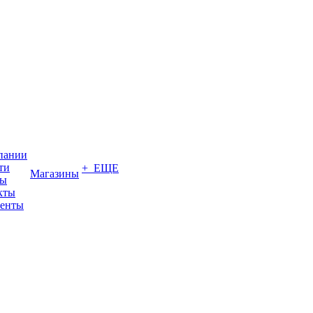
пании
ти
+ ЕЩЕ
Магазины
вы
кты
енты