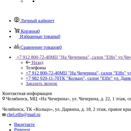
Личный кабинет
Корзина
0
Избранные товары
0
Сравнение товаров
0
+7 912 800-72-40
МЦ "На Чичерина", салон "Elfis" ул.Чич
Назад
Телефоны
+7 912 800-72-40
МЦ "На Чичерина", салон "Elfis" ул
+7 982 920-11-70
ТК "Кольцо", салон "Elfis" ул. Дарв
Заказать звонок
Контактная информация
Челябинск, МЦ «На Чичерина», ул. Чичерина, д. 22, 1 этаж, се
Челябинск, ТК «Кольцо», ул. Дарвина, д. 18, 2 этаж, правое кры
chel.elfis@mail.ru
Вконтакте
Pinterest