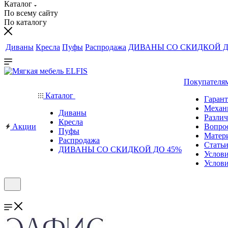
Каталог
По всему сайту
По каталогу
Диваны
Кресла
Пуфы
Распродажа
ДИВАНЫ СО СКИДКОЙ Д
Покупателя
Каталог
Гаран
Механ
Диваны
Различ
Кресла
Акции
Вопро
Пуфы
Матер
Распродажа
Стать
ДИВАНЫ СО СКИДКОЙ ДО 45%
Услов
Услови