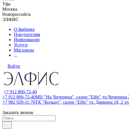
Уфа
Москва
Новороссийск
ЭЛФИС
О фабрике
Покупателям
Информация
Услуги
Магазины
...
Войти
+7 912 800-72-40
+7 912 800-72-40
МЦ "На Чичерина", салон "Elfis" ул.Чичерина 2
+7 982 920-11-70
ТК "Кольцо", салон "Elfis" ул. Дарвина 18, 2 э
Заказать звонок