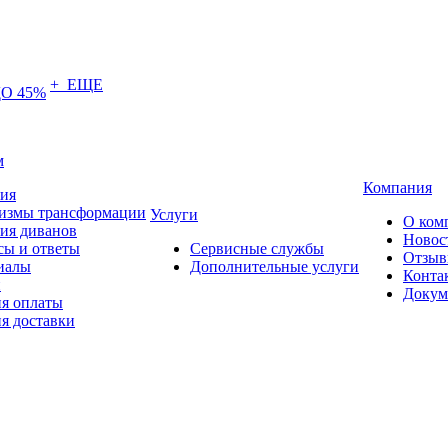
+ ЕЩЕ
О 45%
м
Компания
тия
измы трансформации
Услуги
О ком
ия диванов
Новос
сы и ответы
Сервисные службы
Отзы
иалы
Дополнительные услуги
Конта
и
Докум
ия оплаты
я доставки