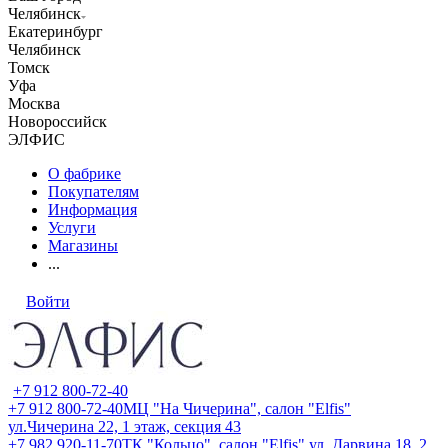
Челябинск
Екатеринбург
Челябинск
Томск
Уфа
Москва
Новороссийск
ЭЛФИС
О фабрике
Покупателям
Информация
Услуги
Магазины
...
Войти
+7 912 800-72-40
+7 912 800-72-40
МЦ "На Чичерина", салон "Elfis"
ул.Чичерина 22, 1 этаж, секция 43
+7 982 920-11-70
ТК "Кольцо", салон "Elfis" ул. Дарвина 18, 2