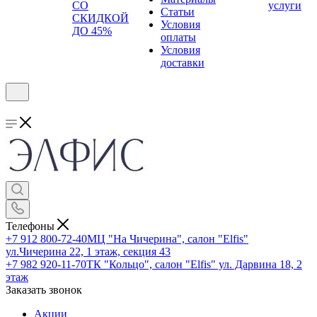
СО
услуги
Статьи
СКИДКОЙ
Условия
ДО 45%
оплаты
Условия
доставки
Телефоны
+7 912 800-72-40
МЦ "На Чичерина", салон "Elfis"
ул.Чичерина 22, 1 этаж, секция 43
+7 982 920-11-70
ТК "Кольцо", салон "Elfis" ул. Дарвина 18, 2
этаж
Заказать звонок
Акции