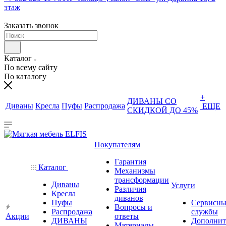
этаж
Заказать звонок
Каталог
По всему сайту
По каталогу
+
ДИВАНЫ СО
Диваны
Кресла
Пуфы
Распродажа
ЕЩЕ
СКИДКОЙ ДО 45%
Покупателям
Гарантия
Каталог
Механизмы
трансформации
Диваны
Услуги
Различия
Кресла
диванов
Пуфы
Сервисны
Вопросы и
Распродажа
службы
Акции
ответы
ДИВАНЫ
Дополнит
Материалы