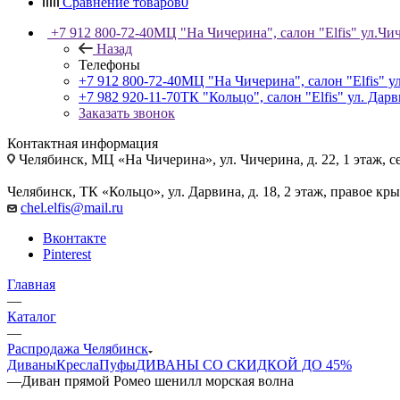
Сравнение товаров
0
+7 912 800-72-40
МЦ "На Чичерина", салон "Elfis" ул.Чич
Назад
Телефоны
+7 912 800-72-40
МЦ "На Чичерина", салон "Elfis" ул
+7 982 920-11-70
ТК "Кольцо", салон "Elfis" ул. Дарв
Заказать звонок
Контактная информация
Челябинск, МЦ «На Чичерина», ул. Чичерина, д. 22, 1 этаж, се
Челябинск, ТК «Кольцо», ул. Дарвина, д. 18, 2 этаж, правое кры
chel.elfis@mail.ru
Вконтакте
Pinterest
Главная
—
Каталог
—
Распродажа Челябинск
Диваны
Кресла
Пуфы
ДИВАНЫ СО СКИДКОЙ ДО 45%
—
Диван прямой Ромео шенилл морская волна