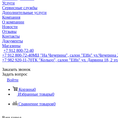
Услуги
Сервисные службы
Дополнительные услуги
Компания
О компании
Новости
Отзывы
Контакты
Документы
Магазины
+7 912 800-72-40
+7 912 800-72-40
МЦ "На Чичерина", салон "Elfis" ул.Чичерина 2
+7 982 920-11-70
ТК "Кольцо", салон "Elfis" ул. Дарвина 18, 2 э
Заказать звонок
Задать вопрос
Войти
Корзина
0
Избранные товары
0
Сравнение товаров
0
Ваш город