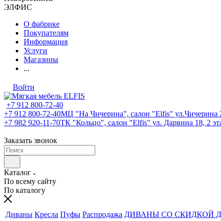
ЭЛФИС
О фабрике
Покупателям
Информация
Услуги
Магазины
...
Войти
+7 912 800-72-40
+7 912 800-72-40
МЦ "На Чичерина", салон "Elfis" ул.Чичерина 2
+7 982 920-11-70
ТК "Кольцо", салон "Elfis" ул. Дарвина 18, 2 э
Заказать звонок
Каталог
По всему сайту
По каталогу
Диваны
Кресла
Пуфы
Распродажа
ДИВАНЫ СО СКИДКОЙ Д