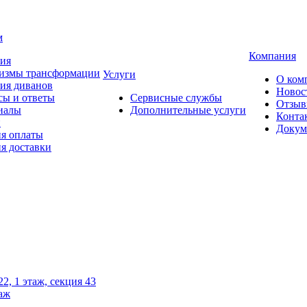
м
Компания
тия
измы трансформации
Услуги
О ком
ия диванов
Новос
сы и ответы
Сервисные службы
Отзы
иалы
Дополнительные услуги
Конта
и
Докум
ия оплаты
я доставки
2, 1 этаж, секция 43
таж