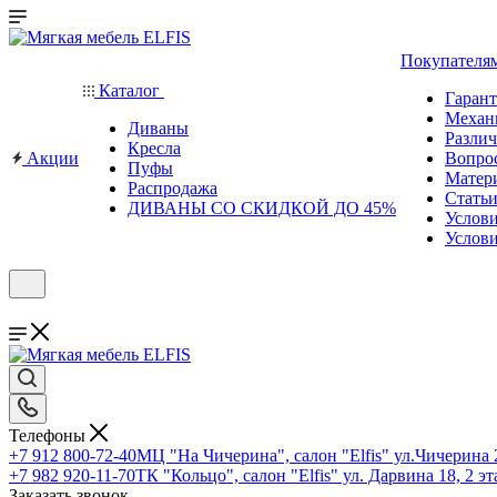
Покупателя
Каталог
Гаран
Механ
Диваны
Различ
Кресла
Акции
Вопро
Пуфы
Матер
Распродажа
Стать
ДИВАНЫ СО СКИДКОЙ ДО 45%
Услов
Услови
Телефоны
+7 912 800-72-40
МЦ "На Чичерина", салон "Elfis" ул.Чичерина 2
+7 982 920-11-70
ТК "Кольцо", салон "Elfis" ул. Дарвина 18, 2 э
Заказать звонок