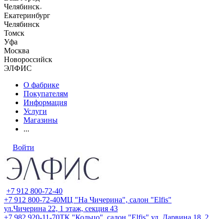
Челябинск
Екатеринбург
Челябинск
Томск
Уфа
Москва
Новороссийск
ЭЛФИС
О фабрике
Покупателям
Информация
Услуги
Магазины
...
Войти
+7 912 800-72-40
+7 912 800-72-40
МЦ "На Чичерина", салон "Elfis"
ул.Чичерина 22, 1 этаж, секция 43
+7 982 920-11-70
ТК "Кольцо", салон "Elfis" ул. Дарвина 18, 2