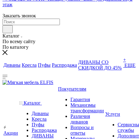
этаж
Заказать звонок
Каталог
По всему сайту
По каталогу
+
ДИВАНЫ СО
Диваны
Кресла
Пуфы
Распродажа
ЕЩЕ
СКИДКОЙ ДО 45%
Покупателям
Гарантия
Каталог
Механизмы
трансформации
Диваны
Услуги
Различия
Кресла
диванов
Пуфы
Сервисны
Вопросы и
Распродажа
службы
Акции
ответы
ДИВАНЫ
Дополнит
Материалы