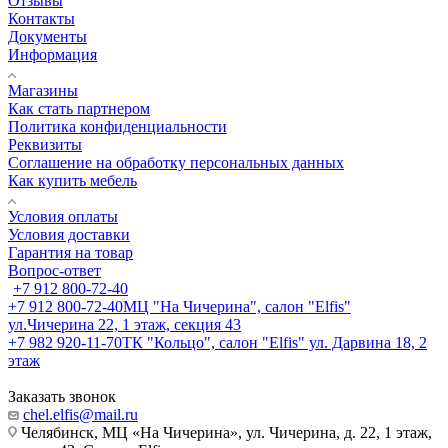
Отзывы
Контакты
Документы
Информация
Магазины
Как стать партнером
Политика конфиденциальности
Реквизиты
Соглашение на обработку персональных данных
Как купить мебель
Условия оплаты
Условия доставки
Гарантия на товар
Вопрос-ответ
+7 912 800-72-40
+7 912 800-72-40
МЦ "На Чичерина", салон "Elfis"
ул.Чичерина 22, 1 этаж, секция 43
+7 982 920-11-70
ТК "Кольцо", салон "Elfis" ул. Дарвина 18, 2
этаж
Заказать звонок
chel.elfis@mail.ru
Челябинск, МЦ «На Чичерина», ул. Чичерина, д. 22, 1 этаж,