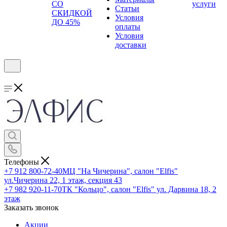
СО
услуги
Статьи
СКИДКОЙ
Условия
ДО 45%
оплаты
Условия
доставки
Телефоны
+7 912 800-72-40
МЦ "На Чичерина", салон "Elfis"
ул.Чичерина 22, 1 этаж, секция 43
+7 982 920-11-70
ТК "Кольцо", салон "Elfis" ул. Дарвина 18, 2
этаж
Заказать звонок
Акции