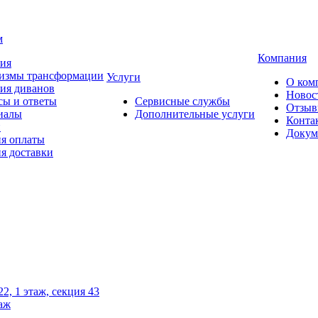
м
Компания
тия
измы трансформации
Услуги
О ком
ия диванов
Новос
сы и ответы
Сервисные службы
Отзы
иалы
Дополнительные услуги
Конта
и
Докум
ия оплаты
я доставки
2, 1 этаж, секция 43
таж