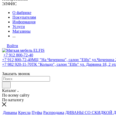
ЭЛФИС
О фабрике
Покупателям
Информация
Услуги
Магазины
...
Войти
+7 912 800-72-40
+7 912 800-72-40
МЦ "На Чичерина", салон "Elfis" ул.Чичерина 2
+7 982 920-11-70
ТК "Кольцо", салон "Elfis" ул. Дарвина 18, 2 э
Заказать звонок
Каталог
По всему сайту
По каталогу
Диваны
Кресла
Пуфы
Распродажа
ДИВАНЫ СО СКИДКОЙ Д