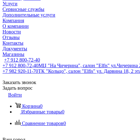
Услуги
Сервисные службы
Дополнительные услуги
Компания
О компании
Новости
Отзывы
Контакты
Документы
Магазины
+7 912 800-72-40
+7 912 800-72-40
МЦ "На Чичерина", салон "Elfis" ул.Чичерина 2
+7 982 920-11-70
ТК "Кольцо", салон "Elfis" ул. Дарвина 18, 2 э
Заказать звонок
Задать вопрос
Войти
Корзина
0
Избранные товары
0
Сравнение товаров
0
Ваш город