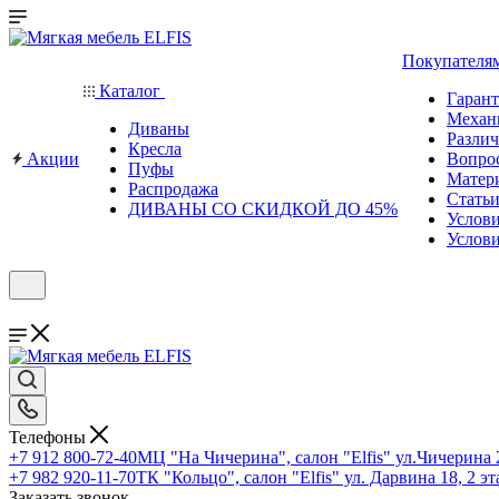
Покупателя
Каталог
Гаран
Механ
Диваны
Различ
Кресла
Акции
Вопро
Пуфы
Матер
Распродажа
Стать
ДИВАНЫ СО СКИДКОЙ ДО 45%
Услов
Услови
Телефоны
+7 912 800-72-40
МЦ "На Чичерина", салон "Elfis" ул.Чичерина 2
+7 982 920-11-70
ТК "Кольцо", салон "Elfis" ул. Дарвина 18, 2 э
Заказать звонок