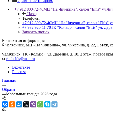
Сравнение товаров
0
+7 912 800-72-40
МЦ "На Чичерина", салон "Elfis" ул.Чич
Назад
Телефоны
+7 912 800-72-40
МЦ "На Чичерина", салон "Elfis" ул
+7 982 920-11-70
ТК "Кольцо", салон "Elfis" ул. Дарв
Заказать звонок
Контактная информация
Челябинск, МЦ «На Чичерина», ул. Чичерина, д. 22, 1 этаж, се
Челябинск, ТК «Кольцо», ул. Дарвина, д. 18, 2 этаж, правое кры
chel.elfis@mail.ru
Вконтакте
Pinterest
Главная
—
Образы
—
Мебельные тренды 2026 года