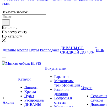
этаж
Заказать звонок
Каталог
По всему сайту
По каталогу
+
ДИВАНЫ СО
Диваны
Кресла
Пуфы
Распродажа
ЕЩЕ
СКИДКОЙ ДО 45%
Покупателям
Гарантия
Каталог
Механизмы
трансформации
Диваны
Услуги
Различия
Кресла
диванов
Пуфы
Сервисны
Вопросы и
Распродажа
службы
Акции
ответы
ДИВАНЫ
Дополнит
Материалы