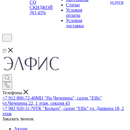
СО
услуги
Статьи
СКИДКОЙ
Условия
ДО 45%
оплаты
Условия
доставки
Телефоны
+7 912 800-72-40
МЦ "На Чичерина", салон "Elfis"
ул.Чичерина 22, 1 этаж, секция 43
+7 982 920-11-70
ТК "Кольцо", салон "Elfis" ул. Дарвина 18, 2
этаж
Заказать звонок
Акции