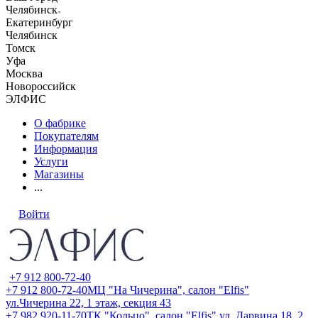
Челябинск
Екатеринбург
Челябинск
Томск
Уфа
Москва
Новороссийск
ЭЛФИС
О фабрике
Покупателям
Информация
Услуги
Магазины
...
Войти
+7 912 800-72-40
+7 912 800-72-40
МЦ "На Чичерина", салон "Elfis"
ул.Чичерина 22, 1 этаж, секция 43
+7 982 920-11-70
ТК "Кольцо", салон "Elfis" ул. Дарвина 18, 2