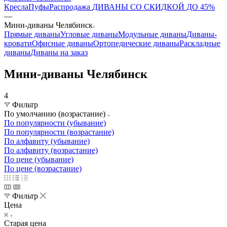
Кресла
Пуфы
Распродажа
ДИВАНЫ СО СКИДКОЙ ДО 45%
—
Мини-диваны Челябинск
Прямые диваны
Угловые диваны
Модульные диваны
Диваны-
кровати
Офисные диваны
Ортопедические диваны
Раскладные
диваны
Диваны на заказ
Мини-диваны Челябинск
4
Фильтр
По умолчанию (возрастание)
По популярности (убывание)
По популярности (возрастание)
По алфавиту (убывание)
По алфавиту (возрастание)
По цене (убывание)
По цене (возрастание)
Фильтр
Цена
Старая цена