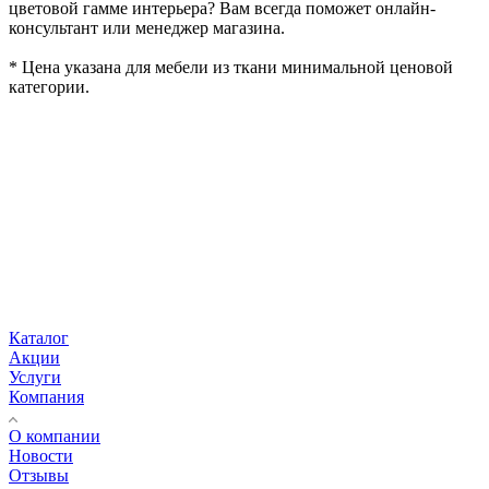
цветовой гамме интерьера? Вам всегда поможет онлайн-
консультант или менеджер магазина.
* Цена указана для мебели из ткани минимальной ценовой
категории.
<h2>{Мини-диваны} в интернет-магазине Elfis — это:</h2>
<ul>
<li>{3} модели {мини-диванов} в наличии и под заказ от производителя </li>
<li>доставка на дом или самовывоз со склада в {Екатеринбурге}</li>
<li>возможность купить {мини-диван} по цене от {107230} ₽</li>
</ul>
<p>Выполняем подъем на этаж и сборку мебели. На все товары предоставляется гарантия 18 месяцев. Оформить покупку
на {мини-диван} можно на сайте, по телефону или в наших розничных магазинах в {Екатеринбурге}</p>
Каталог
Акции
Услуги
Компания
О компании
Новости
Отзывы