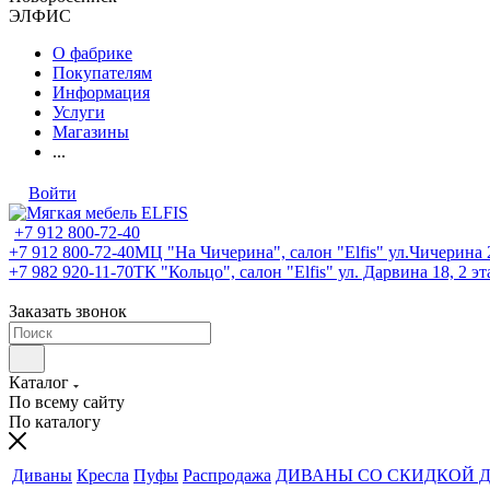
ЭЛФИС
О фабрике
Покупателям
Информация
Услуги
Магазины
...
Войти
+7 912 800-72-40
+7 912 800-72-40
МЦ "На Чичерина", салон "Elfis" ул.Чичерина 2
+7 982 920-11-70
ТК "Кольцо", салон "Elfis" ул. Дарвина 18, 2 э
Заказать звонок
Каталог
По всему сайту
По каталогу
Диваны
Кресла
Пуфы
Распродажа
ДИВАНЫ СО СКИДКОЙ Д