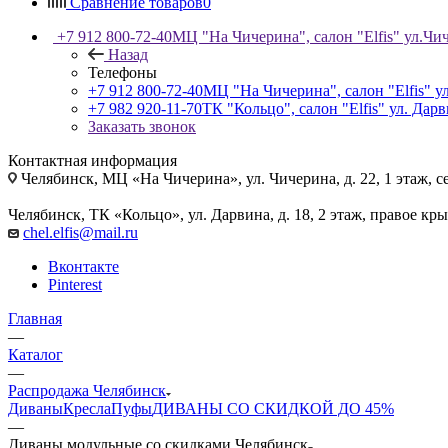
Сравнение товаров
0
+7 912 800-72-40
МЦ "На Чичерина", салон "Elfis" ул.Чич
Назад
Телефоны
+7 912 800-72-40
МЦ "На Чичерина", салон "Elfis" ул
+7 982 920-11-70
ТК "Кольцо", салон "Elfis" ул. Дарв
Заказать звонок
Контактная информация
Челябинск, МЦ «На Чичерина», ул. Чичерина, д. 22, 1 этаж, се
Челябинск, ТК «Кольцо», ул. Дарвина, д. 18, 2 этаж, правое кры
chel.elfis@mail.ru
Вконтакте
Pinterest
Главная
—
Каталог
—
Распродажа Челябинск
Диваны
Кресла
Пуфы
ДИВАНЫ СО СКИДКОЙ ДО 45%
—
Диваны модульные со скидками Челябинск