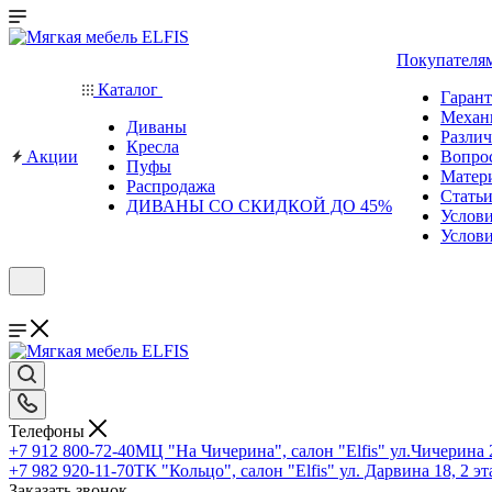
Покупателя
Каталог
Гаран
Механ
Диваны
Различ
Кресла
Акции
Вопро
Пуфы
Матер
Распродажа
Стать
ДИВАНЫ СО СКИДКОЙ ДО 45%
Услов
Услови
Телефоны
+7 912 800-72-40
МЦ "На Чичерина", салон "Elfis" ул.Чичерина 2
+7 982 920-11-70
ТК "Кольцо", салон "Elfis" ул. Дарвина 18, 2 э
Заказать звонок