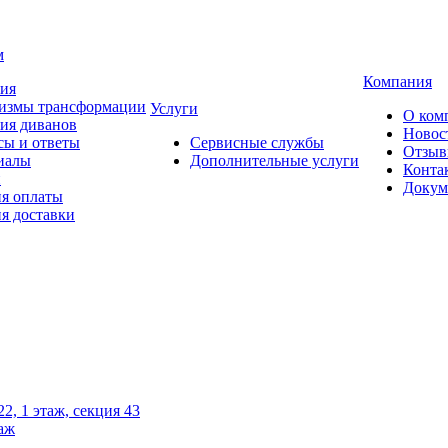
м
Компания
тия
измы трансформации
Услуги
О ком
ия диванов
Новос
сы и ответы
Сервисные службы
Отзы
иалы
Дополнительные услуги
Конта
и
Докум
ия оплаты
я доставки
2, 1 этаж, секция 43
таж