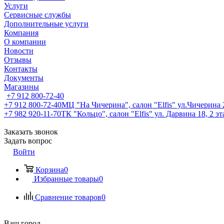
Услуги
Сервисные службы
Дополнительные услуги
Компания
О компании
Новости
Отзывы
Контакты
Документы
Магазины
+7 912 800-72-40
+7 912 800-72-40
МЦ "На Чичерина", салон "Elfis" ул.Чичерина 2
+7 982 920-11-70
ТК "Кольцо", салон "Elfis" ул. Дарвина 18, 2 э
Заказать звонок
Задать вопрос
Войти
Корзина
0
Избранные товары
0
Сравнение товаров
0
Ваш город